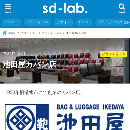
menu
search
about us
プロフィール
デザイン
CI・VI
ブランディング
HOME
プロジェクト
ブランディング
池田屋カバン店
2017.12.01
ブランディング
池田屋カバン店
1950年旧清水市にて創業のカバン店。