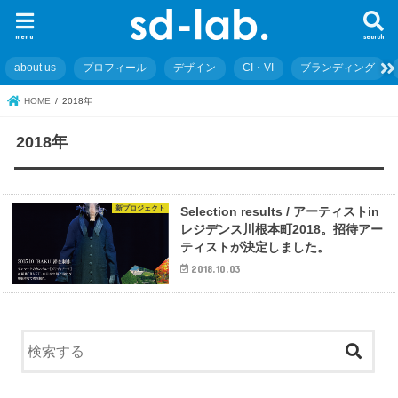
menu
search
about us
プロフィール
デザイン
CI・VI
ブランディング
HOME
2018年
2018年
新プロジェクト
Selection results / アーティストin
レジデンス川根本町2018。招待アー
ティストが決定しました。
2018.10.03